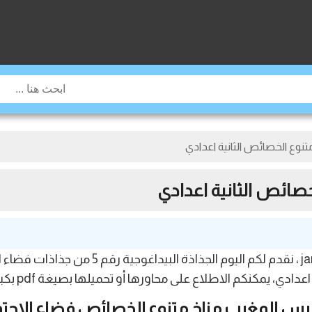
نوع الخصائص الثانية اعدادي
صائص الثانية اعدادي
مرحبا بكم أعزاءي الكرام في موقع 3dorosmaroc
اطلاع على محاورها أو تحميلها بصيغة pdf بكبسة زر فقط عبر زر التحميل أسفله.
رس المغرب مناخ متنوع الخصائص فضاء الاجت