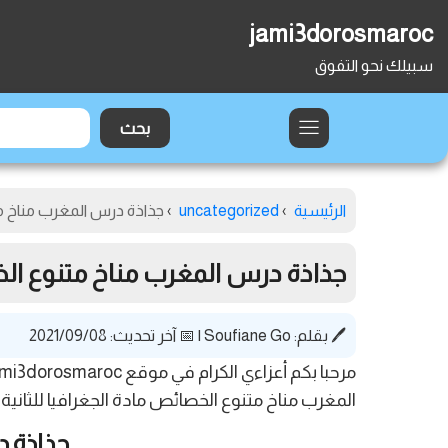
jami3dorosmaroc
سبيلك نحو التفوق
الرئيسية
›
uncategorized
›
جذاذة درس المغرب مناخ مت
جذاذة درس المغرب مناخ متنوع الخ
🖊️ بقلم:
Soufiane Go
|
📅 آخر تحديث: 2021/09/08
المغرب مناخ متنوع الخصائص مادة الجغرافيا للثانية اعدادي، يمكنكم ال
جذاذة د