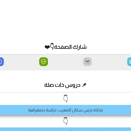
شارك الصفحة👇❤️
📌 دروس ذات صلة
👇
جذاذة درس سكان المغرب: دراسة ديمغرافية
👇