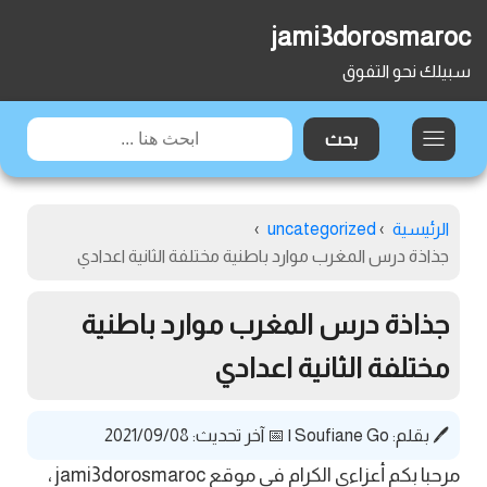
jami3dorosmaroc
سبيلك نحو التفوق
الرئيسية
›
uncategorized
›
جذاذة درس المغرب موارد باطنية مختلفة الثانية اعدادي
جذاذة درس المغرب موارد باطنية
مختلفة الثانية اعدادي
🖊️ بقلم:
Soufiane Go
|
📅 آخر تحديث: 2021/09/08
مرحبا بكم أعزاءي الكرام في موقع jami3dorosmaroc ،