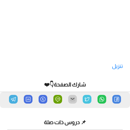
تنزيل
شارك الصفحة👇❤️
📌 دروس ذات صلة