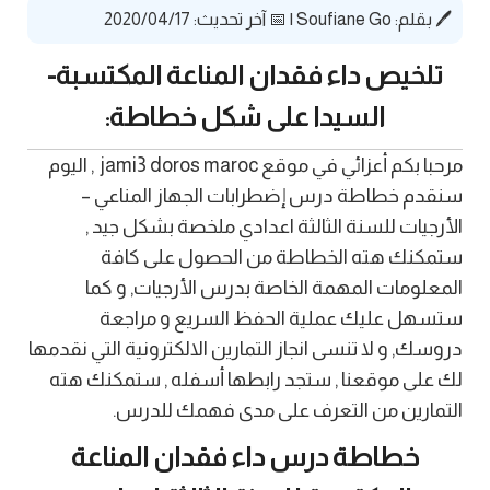
🖊️ بقلم:
Soufiane Go
|
📅 آخر تحديث: 2020/04/17
تلخيص داء فقدان المناعة المكتسبة-
السيدا على شكل خطاطة:
مرحبا بكم أعزائي في موقع jami3 doros maroc , اليوم
سنقدم خطاطة درس إضطرابات الجهاز المناعي –
الأرجيات للسنة الثالثة اعدادي ملخصة بشكل جيد ,
ستمكنك هته الخطاطة من الحصول على كافة
المعلومات المهمة الخاصة بدرس الأرجيات, و كما
ستسهل عليك عملية الحفظ السريع و مراجعة
دروسك, و لا تنسى انجاز التمارين الالكترونية التي نقدمها
لك على موقعنا , ستجد رابطها أسفله , ستمكنك هته
التمارين من التعرف على مدى فهمك للدرس.
خطاطة درس داء فقدان المناعة