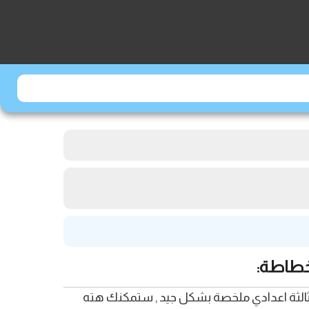
خطاطة:
ائف المخ السنة الثالثة اعدادي ملخصة بشكل جيد , ستمكنك هته