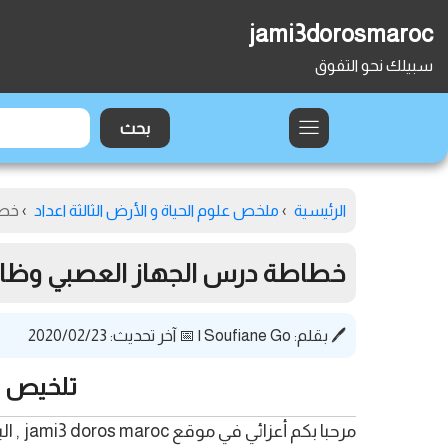
jami3dorosmaroc
سبيلك نحو التفوق
الرئيسية
›
ملخص علوم الحياة و الأرض الثالثة اعداد
›
خطا
خطاطة درس الجهاز العصبي وظائف 
🖊️ بقلم:
Soufiane Go
|
📅 آخر تحديث: 2020/02/23
تلخيص د
مرحبا