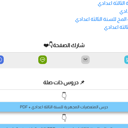
لثالثة اعدادي
ادي
خ للسنة الثالثة اعدادي
لثة اعدادي
شارك الصفحة👇❤️
📌 دروس ذات صلة
👇
درس المتعضيات المجهرية للسنة الثالثة اعدادي + PDF
👇