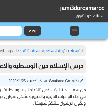
jami3dorosmaroc
سبيلك نحو التفوق
الرئيسية
›
التربية الاسلامية للسنة الثالثة إعدا
›
درس الإسل
درس الإسلام دين الوسطية والاعتدال
🖊️ بقلم:
Soufiane Go
|
📅 آخر تحديث: 2020/11/25
من سمات ديننا الإسلامي “الاعتدال و الوسطية” ، و
في أداء الواجبات الدينية والدنيوية بشكل متوازن دون تجاوزا
وَيَكُونَ الرَّسُولُ عَلَيْكُمْ شَهِيدًا”.