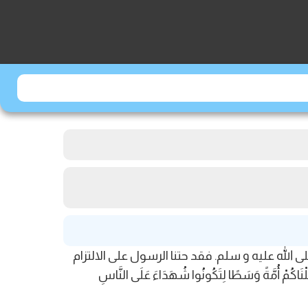
الله عليه و سلم. فقد حتنا الرسول على الالتزام
َةً وَسَطًا لِتَكُونُوا شُهَدَاءَ عَلَى النَّاسِ