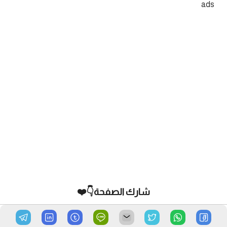
ads
شارك الصفحة👇❤️