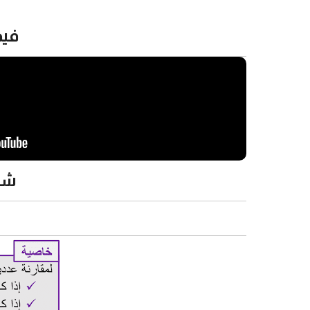
فيد
شرح