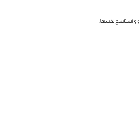
تنمو و تستنسخ نفسها.