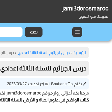
jami3dorosmaroc
سبيلك نحو التفوق
الرئيسية
›
درس الجراثيم للسنة الثالثة اعدادي
›
درس الجراثيم لل
درس الجراثيم للسنة الثالثة اعدادي ملخصPDF (كتاب الواض
🖊️ بقلم:
Soufiane Go
|
📅 آخر تحديث: 2022/03/27
مرحبا بكم أعزائي زوار موقع jami3dorosmaroc نقدم لكم في هذا الموضوع تلخيص شامل لدرس الجراثيم للسنة الثالثة اعدادي بالاعتماد على جل محاور و معطيات
كتاب الواضح في علوم الحياة و الأرض للسنة الثالثة