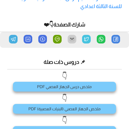
للسنة الثالثة اعدادي
شارك الصفحة👇❤️
📌 دروس ذات صلة
👇
ملخص درس الجهاز العصبي PDF
👇
ملخص الجهاز العصبي (البنيات العصبية) PDF
👇