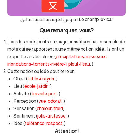
دروس الفرنسية الثانية اعدادي | Le champ lexical
Que remarquez-vous?
Tous les mots écrits en rouge constituent un ensemble de
mots qui se rapportent à une même notion, idée…Ils ont un
rapport avec les pluies (
précipitations-ruisseaux-
inondations-torrents-rivière-il pleut-l’eau
..)
Cette notion ou idée peut etre un :
Objet (
table-crayon
…)
Lieu (
école-jardin
..)
Activité (
travail-sport
..)
Perception (
vue-odorat
..)
Sensation (
chaleur-froid
)
Sentiment (
jolie-tristesse
..)
Idée (
tolérance-respect
..)
Attention!