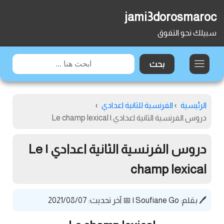
jami3dorosmaroc
سبيلك نحو التفوق
الرئيسية
›
الفرنسية للثانية اعدادي
›
دروس الفرنسية الثانية اعدادي | Le champ lexical
دروس الفرنسية الثانية اعدادي | Le
champ lexical
🖊️ بقلم:
Soufiane Go
|
📅 آخر تحديث: 2021/08/07