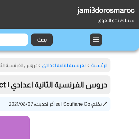
jami3dorosmaroc
سبيلك نحو التفوق
الرئيسية
›
الفرنسية للثانية اعدادي
›
دروس الفرنسية الثانية اعدادي | t
دروس الفرنسية الثانية اعدادي | Le Discours indirect
🖊️ بقلم:
Soufiane Go
|
📅 آخر تحديث: 2021/08/07