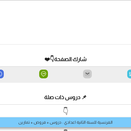
شارك الصفحة👇❤️
📌 دروس ذات صلة
👇
الفرنسية للسنة الثانية اعدادي : دروس + فروض + تمارين