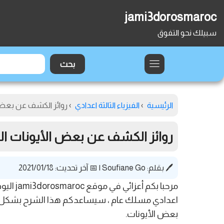
jami3dorosmaroc
سبيلك نحو التفوق
الرئيسية
›
الفيزياء الثالثة اعدادي
›
روائز الكشف عن بعض الأ
روائز الكشف عن بعض الأيونات السنة
🖊️ بقلم:
Soufiane Go
|
📅 آخر تحديث: 2021/01/18
مرحبا 
اعدادي مسلك عام ، سيساعدكم هذا الشرح بشكل 
بعض الأيونات.