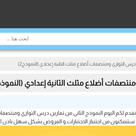
س التوازي ومنتصفات أضلاع مثلث الثانية إعدادي (النموذج2)
صفات أضلاع مثلث الثانية إعدادي (النموذج2
حبا بكم أعزائي زورا موقع jami3dorosmmaroc ، نقدم لكم اليوم النموذج الثاني من تمارين
ي ستتمكنون من اجتنياز الاختبارات و الفروض بشكل سهل باذن الل