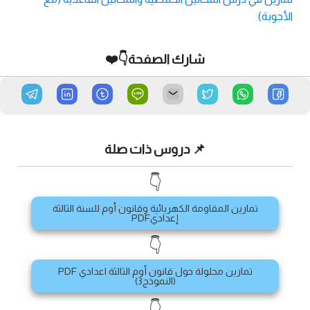
الأجوبة)
شارك الصفحة👇❤️
📌 دروس ذات صلة
👇
تمارين المقاومة الكهربائية وقانون أوم للسنة الثالثة
إعداديPDF
👇
تمارين محلولة حول قانون أوم الثالثة اعدادي PDF
(النموذج3)
👇