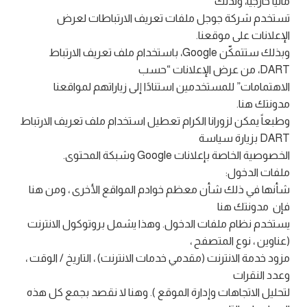
مالياً خارجيًا، ولذلك
تستخدم شركة جوجل ملفات تعريف الارتباطات لعرض
الإعلانات على موقعنا.
وبذلك ستتمكّن Google، باستخدام ملف تعريف الارتباط
DART، من عرض الإعلانات “حسب
الاهتمامات” للمستخدمين استنادًا إلى زياراتهم لمواقعنا
مدونتك هنا.
وطبعاً يمكن لزورانا الكرام تعطيل استخدام ملف تعريف الارتباط
DART بزيارة سياسة
الخصوصية الخاصة بإعلانات Google وشبكة المحتوى.
ملفات الدخول:
شأنها في ذلك شأن معظم خوادم المواقع الأخرى ، ومن هنا
فإن مدونتك هنا
يستخدم نظام ملفات الدخول. وهذا يشمل بروتوكول الانترنت
(عناوين ، نوع المتصفح ،
مزود خدمة الانترنت (مقدمي خدمات الانترنت) ، التاريخ / الوقت ،
وعدد النقرات
لتحليل الاتجاهات وإدارة الموقع ). وهنا لا نقصد بجمع كل هذه