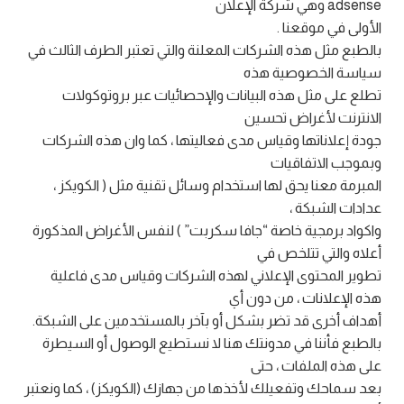
adsense وهي شركة الإعلان
الأولى في موقعنا .
بالطبع مثل هذه الشركات المعلنة والتي تعتبر الطرف الثالث في
سياسة الخصوصية هذه
تطلع على مثل هذه البيانات والإحصائيات عبر بروتوكولات
الانترنت لأغراض تحسين
جودة إعلاناتها وقياس مدى فعاليتها ، كما وان هذه الشركات
وبموجب الاتفاقيات
المبرمة معنا يحق لها استخدام وسائل تقنية مثل ( الكويكز ،
عدادات الشبكة ،
واكواد برمجية خاصة “جافا سكربت” ) لنفس الأغراض المذكورة
أعلاه والتي تتلخص في
تطوير المحتوى الإعلاني لهذه الشركات وقياس مدى فاعلية
هذه الإعلانات ، من دون أي
أهداف أخرى قد تضر بشكل أو بآخر بالمستخدمين على الشبكة.
بالطبع فأننا في مدونتك هنا لا نستطيع الوصول أو السيطرة
على هذه الملفات ، حتى
بعد سماحك وتفعيلك لأخذها من جهازك (الكويكز) ، كما ونعتبر