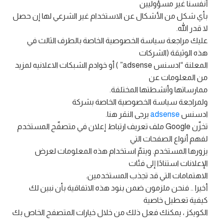
أنفسنا غير مسؤوليين
بأي شكل من الأشكال عن الاستخدام غير الشرعي لها إن حصل
لا قدر الله.
عليك مراجعة سياسة الخصوصية الخاصة بالطرف الثالث في
هذه الوثيقة (الشركات
المعلنة “ادسنس adsense” ) أو خوادم الشبكات الاعلانيه لمزيد
من المعلومات عن
ممارساتها وأنشطتها المختلفة.
ولمراجعة سياسة الخصوصية الخاصة بشركة
ادسنس
adsense
يرجى النقر هنا.
تخزّن Google ملف تعريف ارتباط إعلان في متصفّح المستخدم
لفهم أنواع الصفحات التي
يزورها المستخدم. ويتمّ استخدام هذه المعلومات لعرض
الإعلانات استنادًا إلى فئات
الاهتمامات التي قد تجذب المستخدمين.
أخيرا .. فنحن ملزمون ضمن بنود هذه الاتفاقية بأن نبين لك
كيفية تعطيل خاصية
الكويكز ، يمكنك فعل ذلك من خلال خيارات المتصفح الخاص بك