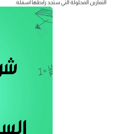
التمارين المحلولة التي ستجد رابطها أسفله.