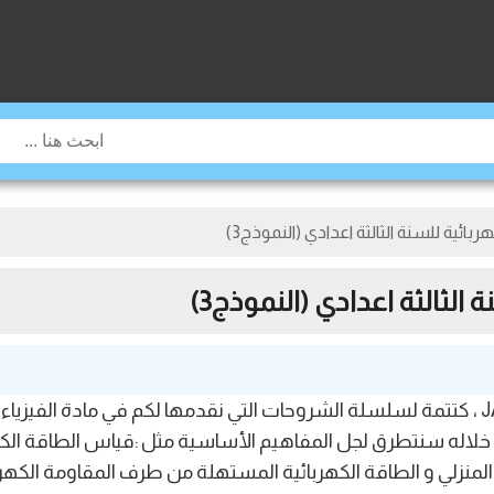
ئية للسنة الثالثة اعدادي (النموذج3)
لثالثة اعدادي (النموذج3)
مرحبا بكم أعزائي في موقع JAMI3DOROSMAROC ، كتتمة لسلسلة الشروحات التي نقدمها لكم ف
ن خلاله سنتطرق لجل المفاهيم الأساسية مثل :قياس الطاقة ال
لمنزلي و الطاقة الكهربائية المستهلة من طرف المقاومة الكهرب