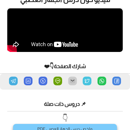
شارك الصفحة👇❤️
📌 دروس ذات صلة
👇
ملخص درس الجهاز العصبي PDF