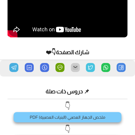
شارك الصفحة👇❤️
📌 دروس ذات صلة
👇
ملخص الجهاز العصبي (البنيات العصبية) PDF
👇