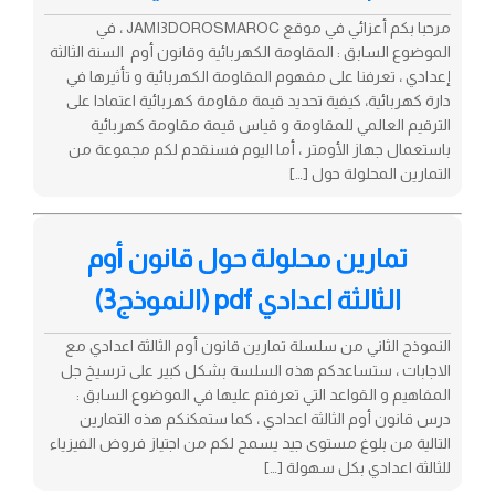
مرحبا بكم أعزائي في موقع JAMI3DOROSMAROC ، في
الموضوع السابق : المقاومة الكهربائية وقانون أوم السنة الثالثة
إعدادي ، تعرفنا على مفهوم المقاومة الكهربائية و تأثيرها في
دارة كهربائية، كيفية تحديد قيمة مقاومة كهربائية اعتمادا على
الترقيم العالمي للمقاومة و قياس قيمة مقاومة كهربائية
باستعمال جهاز الأومتر ، أما اليوم فسنقدم لكم مجموعة من
التمارين المحلولة حول […]
تمارين محلولة حول قانون أوم
الثالثة اعدادي pdf (النموذج3)
النموذج الثاني من سلسلة تمارين قانون أوم الثالثة اعدادي مع
الاجابات ، ستساعدكم هذه السلسة بشكل كبير على ترسيخ جل
المفاهيم و القواعد التي تعرفتم عليها في الموضوع السابق :
درس قانون أوم الثالثة اعدادي ، كما ستمكنكم هذه التمارين
التالية من بلوغ مستوى جيد يسمح لكم من اجتياز فروض الفيزياء
للثالثة اعدادي بكل سهولة […]