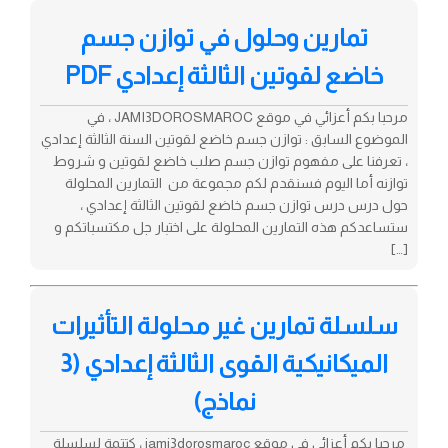
تمارين وحلول في توازن جسم
خاضع لقوتين الثالثة إعدادي PDF
مرحبا بكم أعزائي في موقع JAMI3DOROSMAROC ، في
الموضوع السابق : توازن جسم خاضع لقوتين السنة الثالثة إعدادي
، تعرفنا على مفهوم توازن جسم صلب خاضع لقوتين و شروط
توازنه أما اليوم فسنقدم لكم مجموعة من التمارين المحلولة
حول درس درس توازن جسم خاضع لقوتين الثالثة إعدادي ،
ستساعدكم هذه التمارين المحلولة على اختبار جل مكتسباتكم و
[…]
سلسلة تمارين غير محلولة التأثيرات
الميكانيكية القوى الثالثة إعدادي (3
نماذج)
مرحبا بكم أعزائي في موقع jami3dorosmaroc ، كتتمة لسلسلة