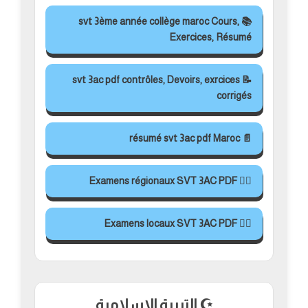
📚 svt 3ème année collège maroc Cours,
Exercices, Résumé
📝 svt 3ac pdf contrôles, Devoirs, exrcices
corrigés
📄 résumé svt 3ac pdf Maroc
✍🏻 Examens régionaux SVT 3AC PDF
✍🏻 Examens locaux SVT 3AC PDF
☪️ التربية الاسلامية