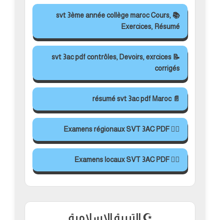
📚 svt 3ème année collège maroc Cours,
Exercices, Résumé
📝 svt 3ac pdf contrôles, Devoirs, exrcices
corrigés
📄 résumé svt 3ac pdf Maroc
✍🏻 Examens régionaux SVT 3AC PDF
✍🏻 Examens locaux SVT 3AC PDF
☪️ التربية الاسلامية