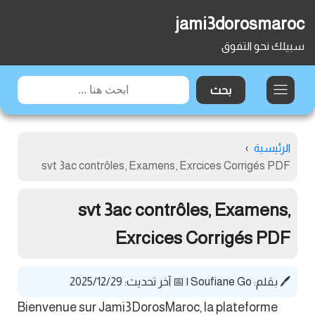
jami3dorosmaroc
سبيلك نحو التفوق
الرئيسية
›
svt 3ac contrôles, Examens, Exrcices Corrigés PDF
svt 3ac contrôles, Examens,
Exrcices Corrigés PDF
🖊️ بقلم:
Soufiane Go
|
📅 آخر تحديث: 2025/12/29
Bienvenue sur Jami3DorosMaroc, la plateforme