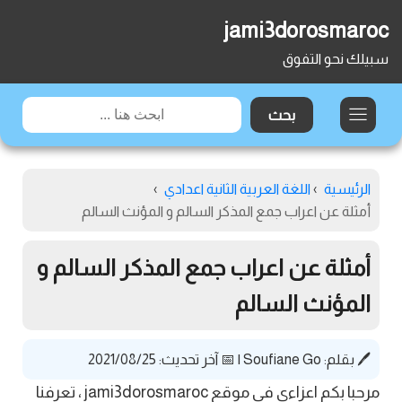
jami3dorosmaroc
سبيلك نحو التفوق
الرئيسية
›
اللغة العربية الثانية اعدادي
›
أمثلة عن اعراب جمع المذكر السالم و المؤنث السالم
أمثلة عن اعراب جمع المذكر السالم و
المؤنث السالم
🖊️ بقلم:
Soufiane Go
|
📅 آخر تحديث: 2021/08/25
مرحبا بكم اعزاءي في موقع jami3dorosmaroc ، تعرفنا