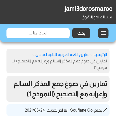
jami3dorosmaroc
سبيلك نحو التفوق
الرئيسية
›
تمارين اللغة العربية للثانية اعدادي
›
تمارين في صوغ جمع المذكر السالم وإعرابه مع التصحيح (الن
موذج 1)
تمارين في صوغ جمع المذكر السالم
وإعرابه مع التصحيح (النموذج 1)
🖊️ بقلم:
Soufiane Go
|
📅 آخر تحديث: 2021/08/24