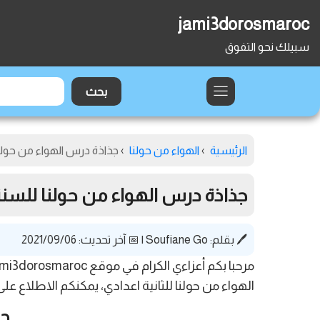
jami3dorosmaroc
سبيلك نحو التفوق
الرئيسية
›
الهواء من حولنا
›
جذاذة درس الهواء من حولنا لل
جذاذة درس الهواء من حولنا للسنة الث
🖊️ بقلم:
Soufiane Go
|
📅 آخر تحديث: 2021/09/06
مرحبا بكم أعزاءي الكرام في موقع jami3dorosmaroc ، نقدم لكم اليوم الجذاذة البيداغوجية رقم 1 من
الهواء من حولنا للثانية اعدادي، يمكنكم الاطلاع على محاورها أو تحميلها بصيغ
جذ