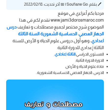
🖊️ بقلم:
Soufiane Go
|
📅 آخر تحديث: 2022/02/18
مرحبا بكم أعزاءي في موقع
www.jami3dorosmaroc.com نقدم لكم في هذا
الموضوع شرح مختصر لجميع مصطلحات و تعاريف
درس
الجهاز العصبي
:
الحساسية الشعورية السنة الثالثة
اعدادي
، وهو أول دروس علوم الحياة و الأرض للسنة
الثالثة إعدادي للدورة الثانية.
المستوى الدراسي:
الثالثة اعادادي
.
الدورة:الدورة الثانية.
مادة:علوم الحياة و الأرض.
الدرس :الجهاز العصبي الحساسية الشعورية.