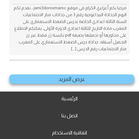
مرحبا بكم أعزاءي الكرام في موقع jami3dorosmaroc ، نقدم لكم
اليوم الجذاذة البيداغوجية رقم 3 من جذاذات منار الاجتماعيات
للسنة الثالثة اعدادي الخاصة بدرس الضغط الاستعماري على
المغرب مادة التاريخ للثالثة اعدادي الدورة الأولى، يمكنكم الاطلاع
على محاورها أو تحميلها بصيغة pdf بكبسة زر فقط عبر زر
التحميل أسفله. جذاذة درس الضغط الاستعماري على المغرب
منار الاجتماعيات رقم الدرس […]
عرض المزيد
الرئيسية
اتصل بنا
اتفاقية الاستخدام