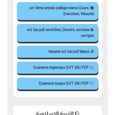
📚 svt 3ème année collège maroc Cours,
Exercices, Résumé
📝 svt 3ac pdf contrôles, Devoirs, exrcices
corrigés
📄 résumé svt 3ac pdf Maroc
✍🏻 Examens régionaux SVT 3AC PDF
✍🏻 Examens locaux SVT 3AC PDF
☪️ التربية الاسلامية