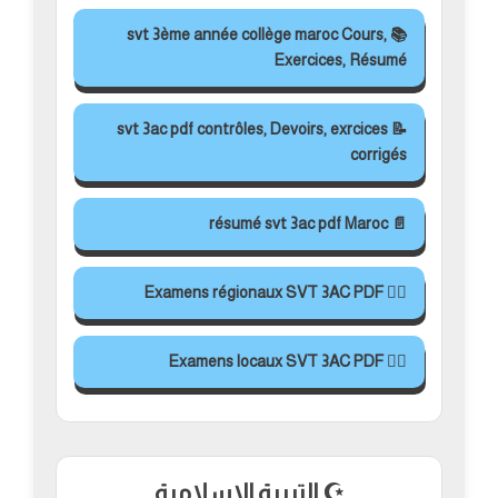
📚 svt 3ème année collège maroc Cours,
Exercices, Résumé
📝 svt 3ac pdf contrôles, Devoirs, exrcices
corrigés
📄 résumé svt 3ac pdf Maroc
✍🏻 Examens régionaux SVT 3AC PDF
✍🏻 Examens locaux SVT 3AC PDF
☪️ التربية الاسلامية