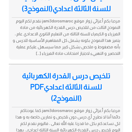
للسنة الثالثة اعدادي(النموذج3)
مرحبا بكم أعزائي زوار موقع jami3dorosmaroc نقدم لكم اليوم
النموذج الثالث من لتلخيص درس القدرة الكهربائية من مادة
الفيزياء و الكيمياء للسنة الثالثة من التعليم الثانوي الاعدادي عام ،
يتميز هذا النموذج بكونه يشمل كل المفاهيم الأساسية للدرس و
بأنه مضغوط و ملخص بشكل كبير مما سيسهل عليكم عملية
التحضير و التهييء لاجتياز امتحانات مادة الفيزياء […]
تلخيص درس القدرة الكهربائية
للسنة الثالثة اعداديPDF
(النموذج2)
مرحبا بكم أعزائي زوار موقع jami3dorosmaroc كما عودناكم
دائما أننا لا نطرح أي درس دون تلخيص و تمارين خاصة به و هذا
لكي نساعدكم بكل ما قدرنا عليه الله تعالى ، فاليوم نقدم لكم
اليوم تلخيص درس القدرة الكهربائية السنة الثالثة اعدادي ، بهذا