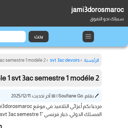
jami3dorosmaroc
سبيلك نحو التفوق
الرئيسية
›
svt 3ac devoirs
›
 3ac semestre 1 modéle 2
le 1 svt 3ac semestre 1 modéle 2
🖊️ بقلم:
Soufiane Go
|
📅 آخر تحديث: 2025/12/11
المسلك الدولي، خيار فرنسي “contrôle 1 svt 3ac semestre 1 “. يمكنكم تحميل المستند بصيغة PDF بالضغط على زر التحميل الموجود أدناه.
n