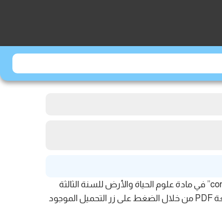
مرحباً بكم أعزائي التلاميذ في موقع jami3dorosmaroc. نقدم لكم اليوم النموذج الرابع للفرض الأول المصحح “corrigés” في مادة علوم الحياة والأرض للسنة الثالثة
إعدادي، الدورة الأولى، المسلك الدولي، خيار فرنسي “devoir 1 svt 3ac 1er semestre” يمكنكم تحميل المستند بصيغة PDF من خلال الضغط على زر التحميل الموجود