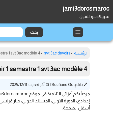
jami3dorosmaroc
سبيلك نحو التفوق
الرئيسية
›
svt 3ac devoirs
›
estre 1 svt 3ac modèle 4
ir 1 semestre 1 svt 3ac modèle 4
🖊️ بقلم:
Soufiane Go
|
📅 آخر تحديث: 2025/12/11
أسفل الصفحة.