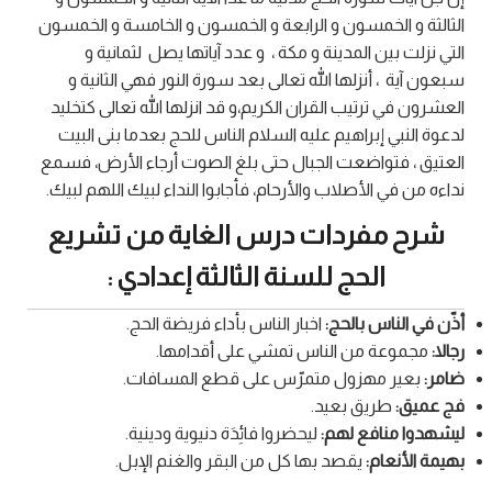
الثالثة و الخمسون و الرابعة و الخمسون و الخامسة و الخمسون
التي نزلت بين المدينة و مكة ، و عدد آياتها يصل لثمانية و
سبعون آية ، أنزلها الله تعالى بعد سورة النور فهي الثانية و
العشرون في ترتيب القران الكريم،و قد انزلها الله تعالى كتخليد
لدعوة النبي إبراهيم عليه السلام الناس للحج بعدما بنى البيت
العتيق ، فتواضعت الجبال حتى بلغ الصوت أرجاء الأرض، فسمع
نداءه من في الأصلاب والأرحام، فأجابوا النداء لبيك اللهم لبيك.
شرح مفردات درس الغاية من تشريع
الحج للسنة الثالثة إعدادي :
أذّن في الناس بالحج:
اخبار الناس بأداء فريضة الحج.
رجالا:
مجموعة من الناس تمشي على أقدامها.
ضامر:
بعير مهزول متمرّس على قطع المسافات.
فج عميق:
طريق بعيد.
ليشهدوا منافع لهم:
ليحضروا فائِدَة دنيوية ودينية.
بهيمة الأنعام:
يقصد بها كل من البقر والغنم الإبل.