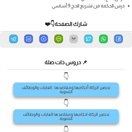
درس الحكمة من تشريع الحج 9 أساسي
شارك الصفحة👇❤️
📌 دروس ذات صلة
👇
تحضير الزكاة أحكامها ومقاصدها : الغايات والوظائف
التنموية
👇
تحضير الزكاة احكامها ومقاصدها الغايات والوظائف
التنموية
👇