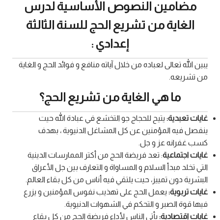
مضامين النصوص الأساسية لدرس
الغاية من تشريع الحج للسنة الثالثة
إعدادي :
يبين الله تعالى لعباده من خلال آياته منافع و فوائد الحج و الغاية
من تشريعه.
ما هي الغاية من تشريع الحج؟
غايات تعبدية:
يتيح للحجاج جو التخشع في عبادة الله حيت
ينفصل فيه المؤمنين عن كل المشاغل الدنيوية ، بهدف
كسب غفرانه عز و جل.
غايات اجتماعية
: تعد فريضة الحج من أكتر الممارسات الدينية
التي تخلد مبدأ السلام و المساواة و التعارف بين جل الأعراق
البشرية دون تمييز، حيت يلتقي فيه أناس من كل بقاء العالم.
غايات تربوية:
يعمل الحج على تهذيب نفوس المؤمنين و يزرع
فيها قوة الصبر و التحكم في الشهوات الدنيوية.
غايات اقتصادية:
يأتي الناس لأداء فريضة الحج من كل بقاع